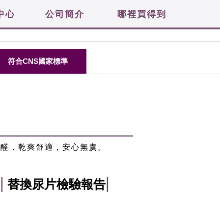
中心
公司簡介
哪裡買得到
符合CNS國家標準
含甲醛，乾爽舒適，安心無虞。
|
|
替換尿片檢驗報告