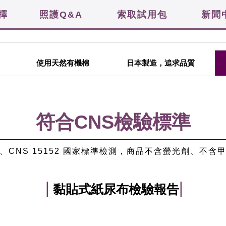
擇
照護Q&A
索取試用包
新聞
使用天然有機棉
日本製造，追求品質
符合CNS檢驗標準
73、CNS 15152 國家標準檢測，商品不含螢光劑、不
|
|
黏貼式紙尿布檢驗報告