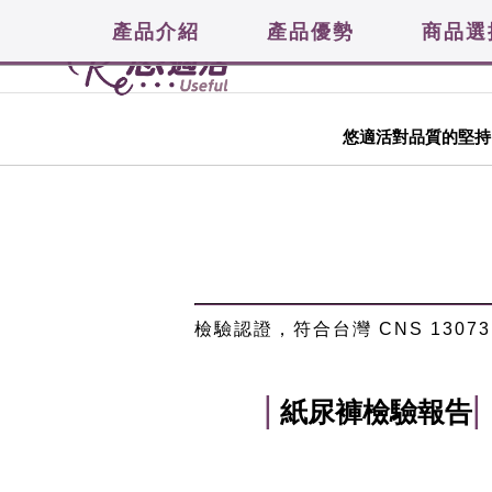
產品介紹
產品優勢
商品選
悠適活對品質的堅持
檢驗認證，符合台灣 CNS 130
|
|
紙尿褲檢驗報告