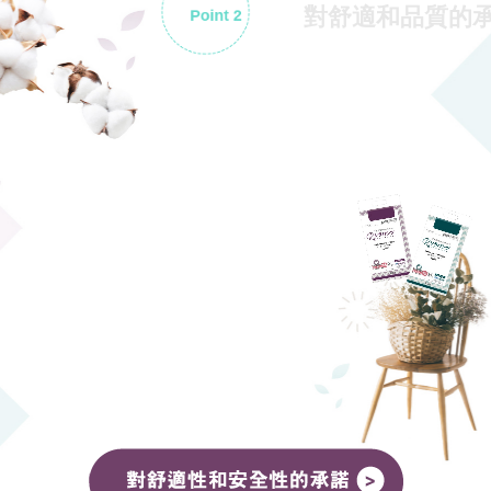
對舒適和品質的承諾
Point 2
「悠適活」
重視客戶，為打造讓
安心使用的優質
產品。旗下紙尿
不織布製品
採用高品質
優良材料
致力讓使用者
安全舒適的放心使