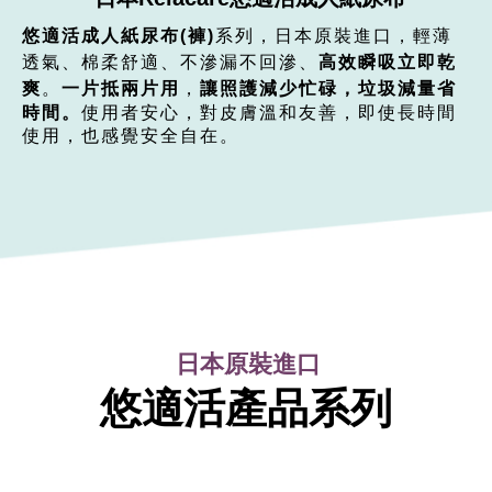
悠適活成人紙尿布(褲)
系列，日本原裝進口，輕薄
透氣、棉柔舒適、不滲漏不回滲、
高效瞬吸立即乾
爽
。
一片抵兩片用
，
讓
照護減少忙碌，垃圾減量
省
時間。
使用者安心，對皮膚溫和友善，即使長時間
使用，也感覺安全自在。
日本原裝進口
悠適活產品系列