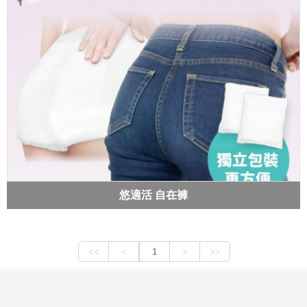
悠適活 自在褲