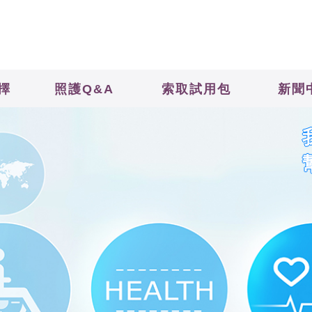
擇
照護Q&A
索取試用包
新聞