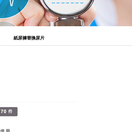
紙尿褲替換尿片
配使用。