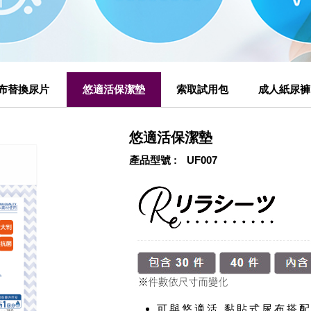
布替換尿片
悠適活保潔墊
索取試用包
成人紙尿褲
悠適活保潔墊
產品型號
UF007
可與悠適活 黏貼式尿布搭